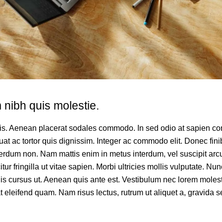
nibh quis molestie.
elis. Aenean placerat sodales commodo. In sed odio at sapien c
at ac tortor quis dignissim. Integer ac commodo elit. Donec finib
erdum non. Nam mattis enim in metus interdum, vel suscipit arcu 
icitur fringilla ut vitae sapien. Morbi ultricies mollis vulputate. Nun
elis cursus ut. Aenean quis ante est. Vestibulum nec lorem molest
eleifend quam. Nam risus lectus, rutrum ut aliquet a, gravida se