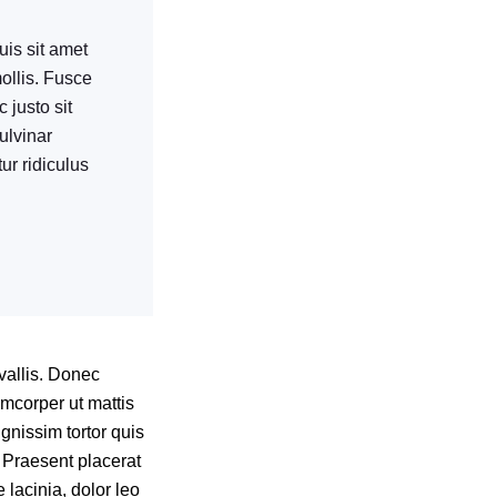
uis sit amet
ollis. Fusce
 justo sit
ulvinar
ur ridiculus
vallis. Donec
amcorper ut mattis
gnissim tortor quis
 Praesent placerat
e lacinia, dolor leo