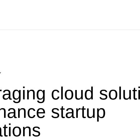
Y
aging cloud solut
hance startup
tions