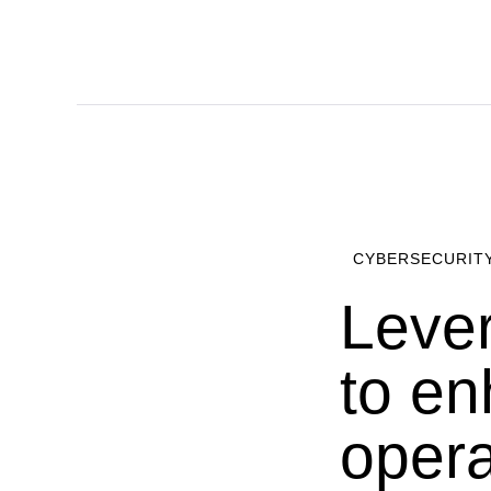
CYBERSECURIT
Lever
to en
opera