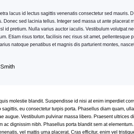
ra lacus id lectus sagittis venenatis consectetur sed mauris. D
s. Donec sed lacinia tellus. Integer sed massa ut ante placerat m
isl id pretium. Nulla varius auctor iaculis. Vestibulum volutpat nec
. Etiam risus tortor, facilisis nec risus sit amet, pellentesque p
varius natoque penatibus et magnis dis parturient montes, nascet
 Smith
uis molestie blandit. Suspendisse id nisi at enim imperdiet con
o sagittis, eu consectetur turpis porta. Phasellus diam quam, ull
tae augue. Vestibulum pulvinar massa libero. Praesent ultrices di
um ac dignissim nibh. Phasellus porta blandit sem at elementum.
nenatis, vel mattis urna placerat. Cras efficitur, enim vel tristiqu