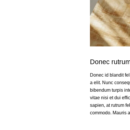
Donec rutrum 
Donec id blandit f
a elit. Nunc consequ
bibendum turpis int
vitae nisi et dui eff
sapien, at rutrum f
commodo. Mauris at 