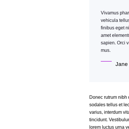
Vivamus pharet
vehicula tellu
finibus eget n
amet elementum
sapien. Orci 
mus.
Jane
Donec rutrum nibh q
sodales tellus et le
varius, interdum vi
tincidunt. Vestibul
lorem luctus urna ve