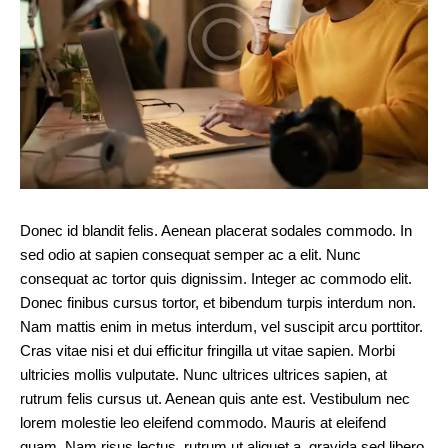
Donec id blandit felis. Aenean placerat sodales commodo. In
sed odio at sapien consequat semper ac a elit. Nunc
consequat ac tortor quis dignissim. Integer ac commodo elit.
Donec finibus cursus tortor, et bibendum turpis interdum non.
Nam mattis enim in metus interdum, vel suscipit arcu porttitor.
Cras vitae nisi et dui efficitur fringilla ut vitae sapien. Morbi
ultricies mollis vulputate. Nunc ultrices ultrices sapien, at
rutrum felis cursus ut. Aenean quis ante est. Vestibulum nec
lorem molestie leo eleifend commodo. Mauris at eleifend
quam. Nam risus lectus, rutrum ut aliquet a, gravida sed libero.