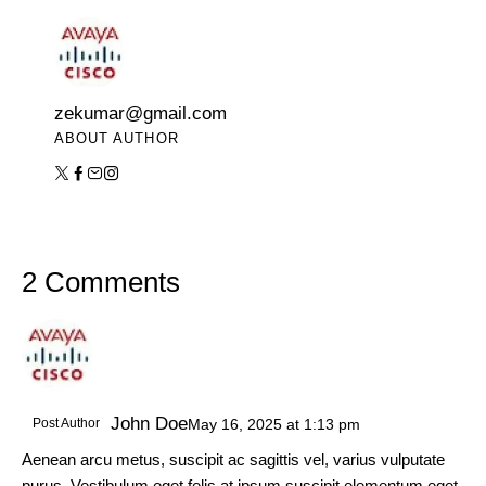
zekumar@gmail.com
ABOUT AUTHOR
2 Comments
John Doe
Post Author
May 16, 2025
at
1:13 pm
Aenean arcu metus, suscipit ac sagittis vel, varius vulputate
purus. Vestibulum eget felis at ipsum suscipit elementum eget